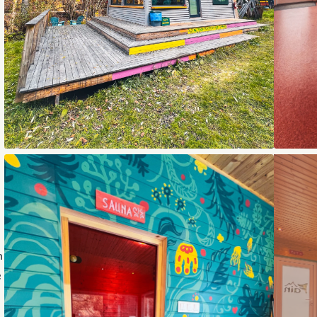
,
n
e