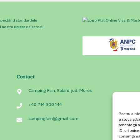
espectând standardele
nostru ridicat de servicii.
Contact
Camping Fain, Salard, jud. Mures
+40 744 300 144
Pentru a ofe
campingfain@gmail.com
a stoca și/
tehnologii 
ID-uri unice
consimțămân