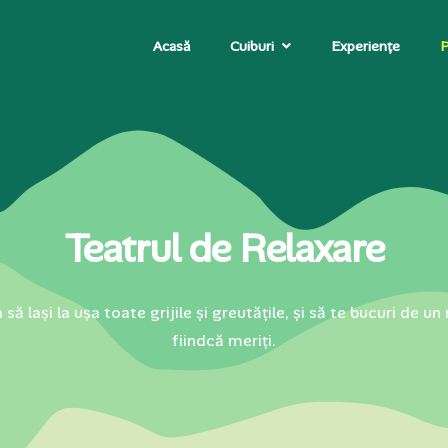
Acasă
Cuiburi
Experiențe
P
Teatrul de Relaxare
 să lași la ușa toate grijile și greutățile, și să te bucuri de 
fiindcă meriți.