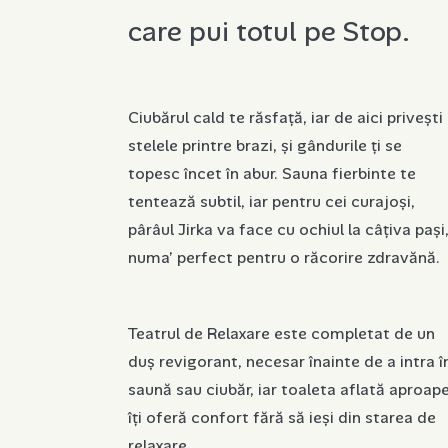
care pui totul pe Stop.
Ciubărul cald te răsfață, iar de aici privești
stelele printre brazi, și gândurile ți se
topesc încet în abur. Sauna fierbinte te
tentează subtil, iar pentru cei curajoși,
pârâul Jirka va face cu ochiul la câțiva pași
numa’ perfect pentru o răcorire zdravănă.
Teatrul de Relaxare este completat de un
duș revigorant, necesar înainte de a intra î
saună sau ciubăr, iar toaleta aflată aproap
îți oferă confort fără să ieși din starea de
relaxare.