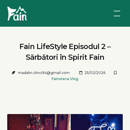
Skip
Fain
to
Camping
content
Fain LifeStyle Episodul 2 –
Sărbători în Spirit Fain
madalin.clinci94@gmail.com
25/02/2026
Fainoteca Vlog