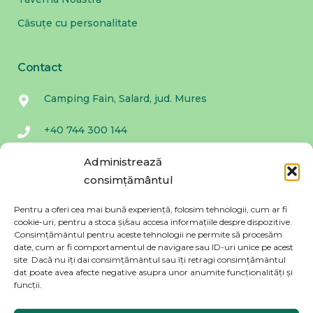
Căsuțe cu personalitate
Contact
Camping Fain, Salard, jud. Mures
+40 744 300 144
campingfain@gmail.com
Administrează
consimțământul
Fa parte din Povestea Fain. Promitem ca nu
Pentru a oferi cea mai bună experiență, folosim tehnologii, cum ar fi
trimitem spam!
cookie-uri, pentru a stoca și/sau accesa informațiile despre dispozitive.
Consimțământul pentru aceste tehnologii ne permite să procesăm
date, cum ar fi comportamentul de navigare sau ID-uri unice pe acest
site. Dacă nu îți dai consimțământul sau îți retragi consimțământul
dat poate avea afecte negative asupra unor anumite funcționalități și
funcții.