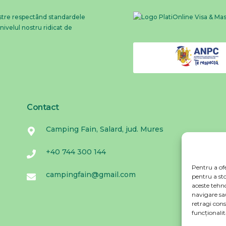
astre respectând standardele
ivelul nostru ridicat de
Contact
Camping Fain, Salard, jud. Mures
+40 744 300 144
Pentru a ofe
campingfain@gmail.com
pentru a st
aceste tehn
navigare sau
retragi con
funcționalită