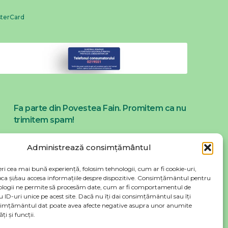
Fa parte din Povestea Fain. Promitem ca nu
trimitem spam!
Administrează consimțământul
ri cea mai bună experiență, folosim tehnologii, cum ar fi cookie-uri,
oca și/sau accesa informațiile despre dispozitive. Consimțământul pentru
ologii ne permite să procesăm date, cum ar fi comportamentul de
 ID-uri unice pe acest site. Dacă nu îți dai consimțământul sau îți
simțământul dat poate avea afecte negative asupra unor anumite
ți și funcții.